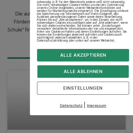
Finanzierung des Vorhabens
notwendig (z.B. für den Warenkorb) andere sind nicht notwendig.
Die nicht-notwendigen Cookies helfen uns bei der Optimierung
unseres Online-Angebotes, unserer Webseitenfunktionen und
werden für Marketingzwecke eingesetzt. Die Einwilligung umfasst
Die aufgeführten Projekte werden zu 90% aus
die Speicherung von Informationen auf Ihrem Endgerät, das
Auslesen personenbezogener Daten sowie deren Verarbeitung.
Klicken Sie auf „Alle akzeptieren“, um in den Einsatz von nicht
Fördermitteln des Bundes aus dem „DigitalPakt
notwendigen Cookies einzuwilligen oder auf „Alle ablehnen“, wenn
Sie sich anders entscheiden. Sie können unter „Einstellungen
Schule“ finanziert. Aus Eigenmitteln der MBA werden
verwalten“ detaillierte Informationen der von uns eingesetzten
Arten von Cookies erhalten und deren Einstellungen aufrufen. Sie
können die Einstellungen jederzeit aufrufen und Cookies auch
10% des Vorhabens finanziert.
nachträglich jederzeit abwählen (z.B. in der
Datenschutzerklärung oder unten auf unserer Webseite).
ALLE AKZEPTIEREN
ALLE ABLEHNEN
PRESSE
EINSTELLUNGEN
|
Datenschutz
Impressum