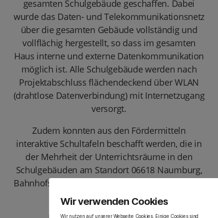
gesamten Schulgebäude geschaffen. Dabei
wurde das Daten- und Telekommunikationsnetz
über die gesamten Gebäude vollständig und
vollflächig hergestellt, so dass im gesamten
Haus interne und externe Datenkommunikation
möglich ist. Alle Schulgebäude werden nach
Projektabschluss flächendeckend über WLAN
(drahtlose Datenverbindung) mit Internetzugang
versorgt.
Zudem konnten aus den Fördermitteln
interaktive Schultafeln beschafft werden, die in
der Mehrheit der Unterrichtsräume in den
Schulgebäuden am Standort 06618 Naumburg,
Bahnhofstraße 38 und 40 sowie der Schulstraße
1 installiert wurden.
Wir verwenden Cookies
Wir nutzen auf unserer Webseite Cookies. Einige Cookies sind