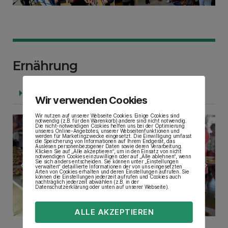
Ernährung
Kochen und Backen
Wir verwenden Cookies
Wir nutzen auf unserer Webseite Cookies. Einige Cookies sind
notwendig (z.B. für den Warenkorb) andere sind nicht notwendig.
Die nicht-notwendigen Cookies helfen uns bei der Optimierung
unseres Online-Angebotes, unserer Webseitenfunktionen und
werden für Marketingzwecke eingesetzt. Die Einwilligung umfasst
die Speicherung von Informationen auf Ihrem Endgerät, das
Auslesen personenbezogener Daten sowie deren Verarbeitung.
Klicken Sie auf „Alle akzeptieren“, um in den Einsatz von nicht
notwendigen Cookies einzuwilligen oder auf „Alle ablehnen“, wenn
Sie sich anders entscheiden. Sie können unter „Einstellungen
verwalten“ detaillierte Informationen der von uns eingesetzten
Arten von Cookies erhalten und deren Einstellungen aufrufen. Sie
können die Einstellungen jederzeit aufrufen und Cookies auch
nachträglich jederzeit abwählen (z.B. in der
Datenschutzerklärung oder unten auf unserer Webseite).
ALLE AKZEPTIEREN