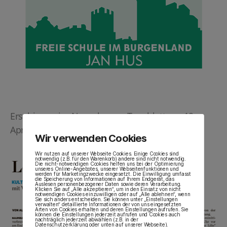
Erschienen im Naumburger Tageblatt am 19.
April 2023, Seite 13
Wir verwenden Cookies
Wir nutzen auf unserer Webseite Cookies. Einige Cookies sind
notwendig (z.B. für den Warenkorb) andere sind nicht notwendig.
Die nicht-notwendigen Cookies helfen uns bei der Optimierung
unseres Online-Angebotes, unserer Webseitenfunktionen und
werden für Marketingzwecke eingesetzt. Die Einwilligung umfasst
die Speicherung von Informationen auf Ihrem Endgerät, das
Auslesen personenbezogener Daten sowie deren Verarbeitung.
Klicken Sie auf „Alle akzeptieren“, um in den Einsatz von nicht
notwendigen Cookies einzuwilligen oder auf „Alle ablehnen“, wenn
Sie sich anders entscheiden. Sie können unter „Einstellungen
verwalten“ detaillierte Informationen der von uns eingesetzten
Arten von Cookies erhalten und deren Einstellungen aufrufen. Sie
können die Einstellungen jederzeit aufrufen und Cookies auch
nachträglich jederzeit abwählen (z.B. in der
Datenschutzerklärung oder unten auf unserer Webseite).