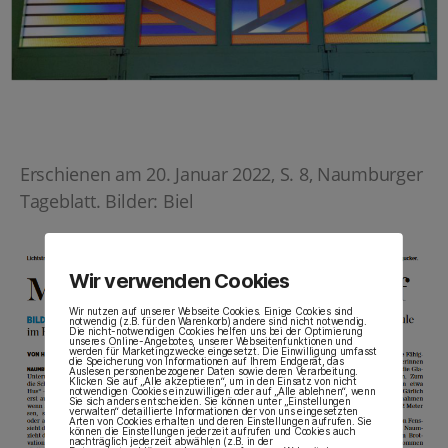
Erschienen am 20. Januar 2022, S. 8, Naumburger
Tageblatt. Bilder: Biel
Wir verwenden Cookies
Wir nutzen auf unserer Webseite Cookies. Einige Cookies sind
notwendig (z.B. für den Warenkorb) andere sind nicht notwendig.
Die nicht-notwendigen Cookies helfen uns bei der Optimierung
unseres Online-Angebotes, unserer Webseitenfunktionen und
werden für Marketingzwecke eingesetzt. Die Einwilligung umfasst
die Speicherung von Informationen auf Ihrem Endgerät, das
Auslesen personenbezogener Daten sowie deren Verarbeitung.
Klicken Sie auf „Alle akzeptieren“, um in den Einsatz von nicht
notwendigen Cookies einzuwilligen oder auf „Alle ablehnen“, wenn
Sie sich anders entscheiden. Sie können unter „Einstellungen
verwalten“ detaillierte Informationen der von uns eingesetzten
Arten von Cookies erhalten und deren Einstellungen aufrufen. Sie
können die Einstellungen jederzeit aufrufen und Cookies auch
nachträglich jederzeit abwählen (z.B. in der