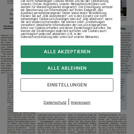
Die nicht-notwendigen Cookies helfen uns bei der Optimierung
unseres Online-Angebotes, unserer Webseitenfunktionen und
werden für Marketingzwecke eingesetzt. Die Einwilligung umfasst
die Speicherung von Informationen auf Ihrem Endgerät, das
Auslesen personenbezogener Daten sowie deren Verarbeitung.
Klicken Sie auf „Alle akzeptieren“, um in den Einsatz von nicht
notwendigen Cookies einzuwilligen oder auf „Alle ablehnen“, wenn
Sie sich anders entscheiden. Sie können unter „Einstellungen
verwalten“ detaillierte Informationen der von uns eingesetzten
Arten von Cookies erhalten und deren Einstellungen aufrufen. Sie
können die Einstellungen jederzeit aufrufen und Cookies auch
nachträglich jederzeit abwählen (z.B. in der
Datenschutzerklärung oder unten auf unserer Webseite).
ALLE AKZEPTIEREN
ALLE ABLEHNEN
EINSTELLUNGEN
|
Datenschutz
Impressum