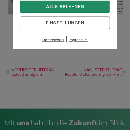
ALLE ABLEHNEN
EINSTELLUNGEN
|
Datenschutz
Impressum
VORHERIGER BEITRAG
NÄCHSTER BEITRAG
Upload erfolgreich
Roboter-Autos und Englisch-Fledermaus an Freier Schule „Jan Hus“
Mit
uns
habt ihr die
Zukunft
im Blick!