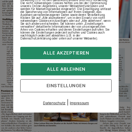
Die nicht-notwendigen Cookies helfen uns bei der Optimierung
unseres Online-Angebotes, unserer Webseitenfunktionen und
werden für Marketingzwecke eingesetzt. Die Einwilligung umfasst
die Speicherung von Informationen auf Ihrem Endgerät, das
Auslesen personenbezogener Daten sowie deren Verarbeitung.
Klicken Sie auf „Alle akzeptieren“, um in den Einsatz von nicht
notwendigen Cookies einzuwilligen oder auf „Alle ablehnen“, wenn
Sie sich anders entscheiden. Sie können unter „Einstellungen
verwalten“ detaillierte Informationen der von uns eingesetzten
Arten von Cookies erhalten und deren Einstellungen aufrufen. Sie
können die Einstellungen jederzeit aufrufen und Cookies auch
nachträglich jederzeit abwählen (z.B. in der
Datenschutzerklärung oder unten auf unserer Webseite).
ALLE AKZEPTIEREN
ALLE ABLEHNEN
EINSTELLUNGEN
|
Datenschutz
Impressum