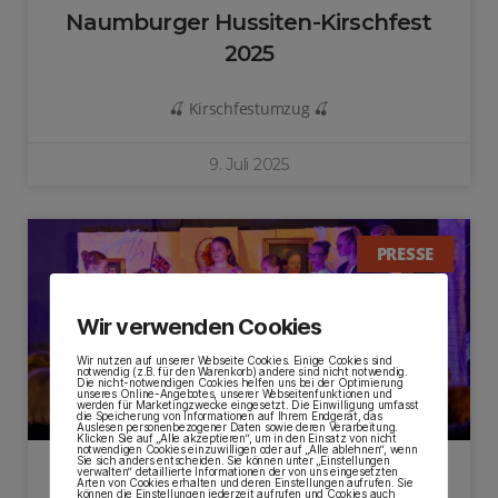
Naumburger Hussiten-Kirschfest
2025
🍒 Kirschfestumzug 🍒
9. Juli 2025
PRESSE
Wir verwenden Cookies
Wir nutzen auf unserer Webseite Cookies. Einige Cookies sind
notwendig (z.B. für den Warenkorb) andere sind nicht notwendig.
Die nicht-notwendigen Cookies helfen uns bei der Optimierung
unseres Online-Angebotes, unserer Webseitenfunktionen und
werden für Marketingzwecke eingesetzt. Die Einwilligung umfasst
die Speicherung von Informationen auf Ihrem Endgerät, das
Auslesen personenbezogener Daten sowie deren Verarbeitung.
Klicken Sie auf „Alle akzeptieren“, um in den Einsatz von nicht
notwendigen Cookies einzuwilligen oder auf „Alle ablehnen“, wenn
Sie sich anders entscheiden. Sie können unter „Einstellungen
verwalten“ detaillierte Informationen der von uns eingesetzten
Arten von Cookies erhalten und deren Einstellungen aufrufen. Sie
Unser Schulmusical 2025
können die Einstellungen jederzeit aufrufen und Cookies auch