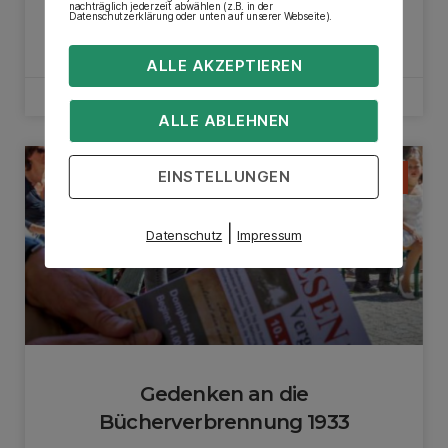
nachträglich jederzeit abwählen (z.B. in der
Datenschutzerklärung oder unten auf unserer Webseite).
Das Gespenst von Canterville 👻
ALLE AKZEPTIEREN
18. Juni 2025
ALLE ABLEHNEN
EINSTELLUNGEN
PRESSE
|
Datenschutz
Impressum
Gedenken an die
Bücherverbrennung 1933